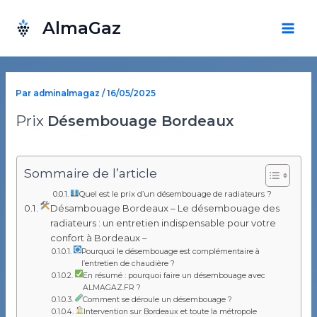
Aller
AlmaGaz
au
Mai
contenu
Men
Par
adminalmagaz
/
16/05/2025
Prix
Désembouage Bordeaux
Sommaire de l’article
Quel est le prix d’un désembouage de radiateurs ?
Désambouage Bordeaux – Le désembouage des
radiateurs : un entretien indispensable pour votre
confort à Bordeaux –
Pourquoi le désembouage est complémentaire à
l’entretien de chaudière ?
En résumé : pourquoi faire un désembouage avec
ALMAGAZ.FR ?
Comment se déroule un désembouage ?
Intervention sur Bordeaux et toute la métropole